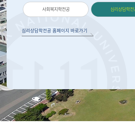
사회복지학전공
심리상담학전
심리상담학전공 홈페이지 바로가기